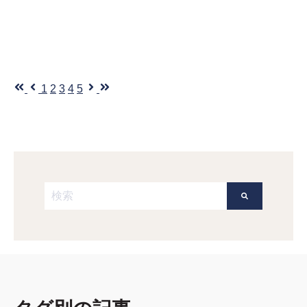
最初
前へ
1
2
3
4
5
次へ
最後
これは、自動候補機能付きの検索フィールドです。
検索フィールドが空なので、候補はありません。