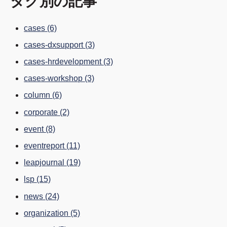
タグ別の記事
cases
(6)
cases-dxsupport
(3)
cases-hrdevelopment
(3)
cases-workshop
(3)
column
(6)
corporate
(2)
event
(8)
eventreport
(11)
leapjournal
(19)
lsp
(15)
news
(24)
organization
(5)