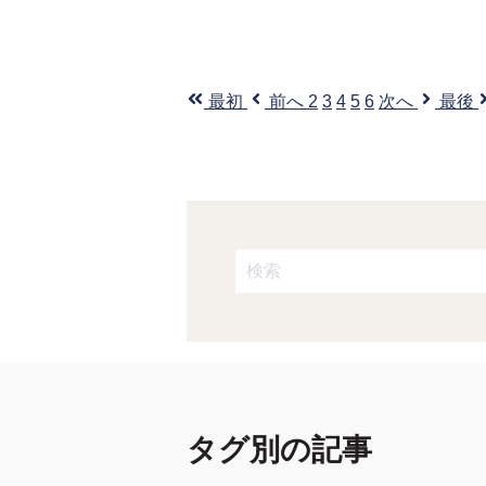
最初
前へ
2
3
4
5
6
次へ
最後
これは、自動候補機能付きの検
検索フィールドが空なので、候
タグ別の記事