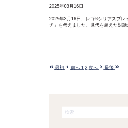
2025年03月16日
2025年3月16日、レゴ®シリアスプレ
チ」を考えました。世代を超えた対話か
最初
前へ
1
2
次へ
最後
これは、自動候補機能付きの検
検索フィールドが空なので、候