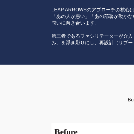
LEAP ARROWSのアプローチの
「あの人が悪い」「あの部署が動かな
問いに向き合います。
第三者であるファシリテーターが介入
み」を浮き彫りにし、再設計（リブー
B
Before