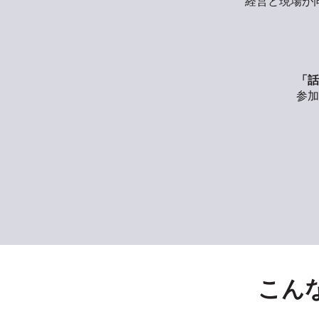
経営と現場が
「話
参加
こん