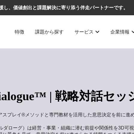
援し、価値創出と課題解決に寄り添う伴走パートナーです。
特徴
課題から探す
サービス
企業情報
サービスのサブメ
ialogue™ |
戦略対話セッ
アスプレイ®メソッドと専門教材を活用した意思決定を前に進
ue™（ビルダローグ）は経営・事業・組織に潜む前提や関係性を3D