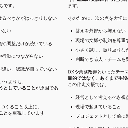
ちです。
ます。
けるべきかがはっきりしない
そのために、次の点を大切に
かない
答えを外部から与えない
現場の文脈や制約を尊重
議や調整だけが続いている
小さく試し、振り返りな
や行動につながらない
判断できる人・チームを
が違い、認識が揃っていない
DXや業務改善といったテー
目的ではなく、あくまで手段
いうよりも、
この伴走支援では、
うとしていること
が原因であ
経営として考えるべき視
現場で起きていること
物をつくること以上に、
こと
を重視しています。
プロジェクトとして前に