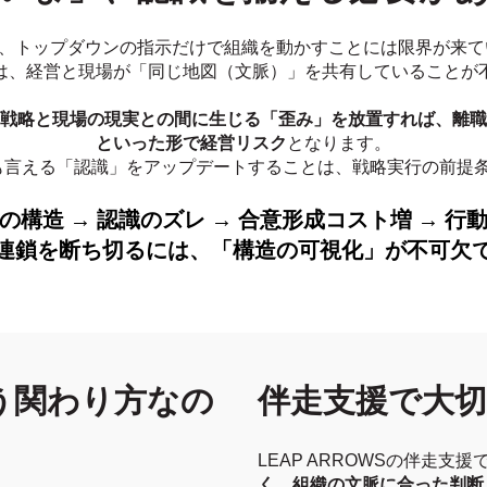
、トップダウンの指示だけで組織を動かすことには限界が来て
は、経営と現場が「同じ地図（文脈）」を共有していることが
戦略と現場の現実との間に生じる「歪み」を放置すれば、離職
といった形で経営リスク
となります。
も言える「認識」をアップデートすることは、戦略実行の前提
の構造 → 認識のズレ → 合意形成コスト増 → 行
連鎖を断ち切るには、「構造の可視化」が不可欠
う関わり方なの
伴走支援で大
LEAP ARROWSの伴走支援
く、組織の文脈に合った判断