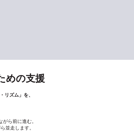
ための支援
断・リズム」を、
。
ながら前に進む。
がら並走します。