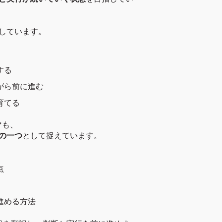
しています。
する
がら前に進む
育てる
マも、
の一つ
として捉えています。
点
進める方法