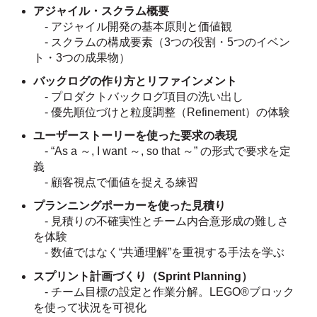
アジャイル・スクラム概要
- アジャイル開発の基本原則と価値観
- スクラムの構成要素（3つの役割・5つのイベン
ト・3つの成果物）
バックログの作り方とリファインメント
- プロダクトバックログ項目の洗い出し
- 優先順位づけと粒度調整（Refinement）の体験
ユーザーストーリーを使った要求の表現
- “As a ～, I want ～, so that ～” の形式で要求を定
義
- 顧客視点で価値を捉える練習
プランニングポーカーを使った見積り
- 見積りの不確実性とチーム内合意形成の難しさ
を体験
- 数値ではなく“共通理解”を重視する手法を学ぶ
スプリント計画づくり（Sprint Planning）
- チーム目標の設定と作業分解。LEGO®ブロック
を使って状況を可視化