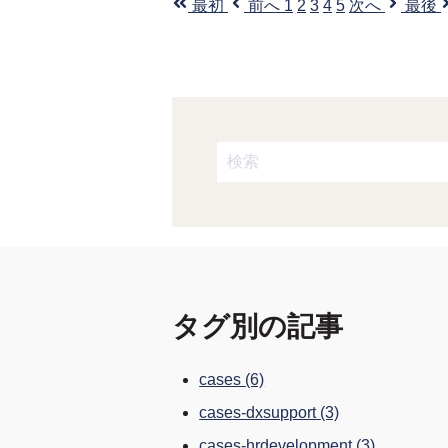
最初
前へ
1
2
3
4
5
次へ
最後
これは、自動候補機能付きの検
検索フィールドが空なので、候
タグ別の記事
cases
(6)
cases-dxsupport
(3)
cases-hrdevelopment
(3)