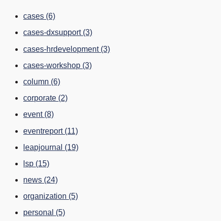
cases
(6)
cases-dxsupport
(3)
cases-hrdevelopment
(3)
cases-workshop
(3)
column
(6)
corporate
(2)
event
(8)
eventreport
(11)
leapjournal
(19)
lsp
(15)
news
(24)
organization
(5)
personal
(5)