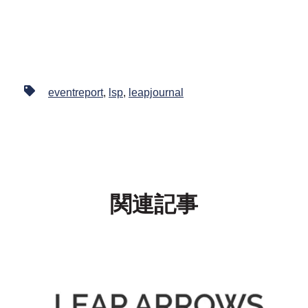
eventreport
,
lsp
,
leapjournal
関連記事