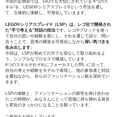
今回の定例会では、FAJでも大切にされている“4つのス
キル”を、LEGO®シリアスプレイ®という手法を通し
て、立体的に体験し、可視化していきます。
LEGO®シリアスプレイ®（LSP）は、レゴ社で開発され
た“手で考える”対話の技法
です。レゴ®ブロックを使っ
て自分の思いや経験を形にし、それを通じて語り、問い
合うことで、思考の構造を可視化しながら
深い気づきを
生み出します
。
今回は、LSPが初めての方でも安心して取り組めるよ
う、シンプルなプロセスで構成しています。
4つのスキルそれぞれにフォーカスした問いに沿って、
自分の考えや経験をモデルで表現し、他の参加者と対話
を重ねながら、自らのファシリテーション観を深めてい
きます。
LSPの体験と、ファシリテーションの探究を掛け合わせ
たこの時間が、みなさんにとって現場に持ち帰れる発見
と変化のきっかけになることを願っています。
ご参加をお待ちしています。