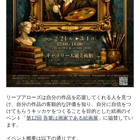
リープアローズは自分の作品を応援してくれる人を見つ
け、自分の作品の客観的な評価を知り、自分に自信をつ
けてもらうキッカケをつくることを目的とした絵画のイ
ベント「
第12回 吾輩は画家である絵画展
」に協賛してい
ます。
イベント概要は以下の通りです。