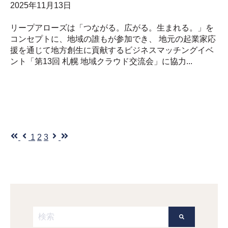
2025年11月13日
リープアローズは「つながる。広がる。生まれる。」を
コンセプトに、地域の誰もが参加でき、 地元の起業家応
援を通じて地方創生に貢献するビジネスマッチングイベ
ント「第13回 札幌 地域クラウド交流会」に協力...
最初
前へ
1
2
3
次へ
最後
これは、自動候補機能付きの検索フィールドです。