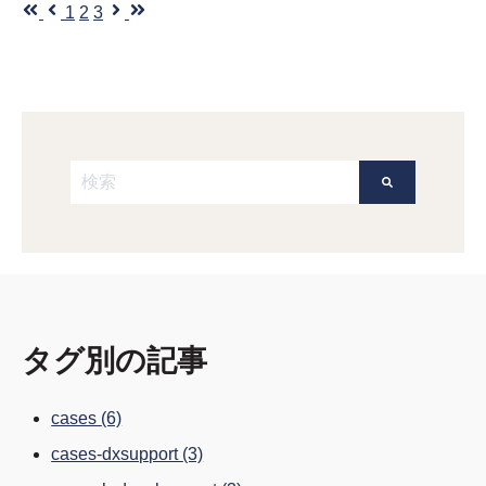
最初
前へ
1
2
3
次へ
最後
これは、自動候補機能付きの検索フィールドです。
検索フィールドが空なので、候補はありません。
タグ別の記事
cases
(6)
cases-dxsupport
(3)